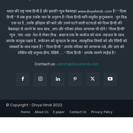
भारत की राष्ट्र भाषा हिन्दी है और इसकी न्युज़ वेबसाइट www.divyahindi. com है ! " दिव्य
हिन्दी " मे सब कुछ उसके नाम के अनुरूप है ! दिव्य हिन्दी यानि वसुधैव कुटूम्बकम - पुरा विश्व
एक घर है , उसकॆ इतिहास की बातें और उसमे घटने वाली घटनाओ को दिव्य हिन्दी की
वेबसाइट से जानने के साथ साथ , आप और परिवार हमेशा जागरुक भी रहेंगे ! "दिव्य हिन्दी"
न्युज़ , गांव -शहर -देश से लेकर विश्व - ब्रम्हान्ड तक कॆ कवरेज को सत्य -सहजता के साथ
आपके सन्मुख रखता है , मनोरंजन को सुन्दरता के साथ , सांस्कृतिक विषयों को और रेसिपी को
संस्कारों के साथ रखता है ! " दिव्य हिन्दी " आपके परिवार को जागरूक रखे, और आप को
एक्टिव यहि अनुभव होंगा, देखिये . . . " दिव्य हिन्दी " आपके सामने लाईव्ह है !
Contact us:
admin@divyahindi.com
© Copyright - Divya Hindi 2022
Home
About Us
E paper
Contact Us
Privacy Policy