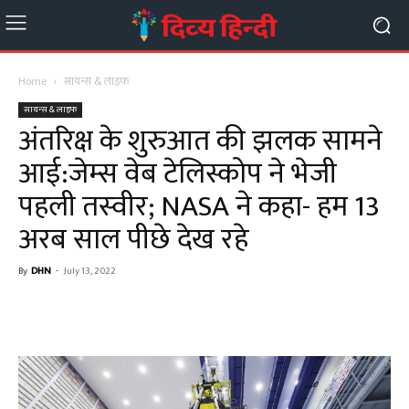
Home
सायन्स & लाइफ
सायन्स & लाइफ
अंतरिक्ष के शुरुआत की झलक सामने
आई:जेम्‍स वेब टेलिस्कोप ने भेजी
पहली तस्‍वीर; NASA ने कहा- हम 13
अरब साल पीछे देख रहे
By
DHN
-
July 13, 2022