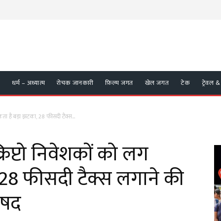
/
धर्म – अध्यात्म
रोचक जानकारी
फ़िल्म जगत
खेल जगत
टेक
ट्रेवल &
ा है बड़ा झटका, 28 फीसदी टैक्स...
िप्टो निवेशकों को लग
28 फीसदी टैक्स लगाने की
िषद