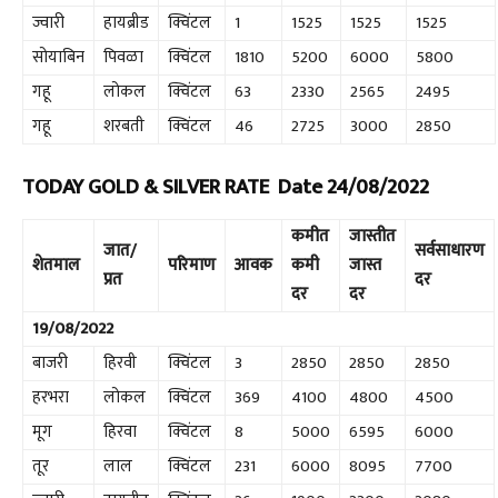
ज्वारी
हायब्रीड
क्विंटल
1
1525
1525
1525
सोयाबिन
पिवळा
क्विंटल
1810
5200
6000
5800
गहू
लोकल
क्विंटल
63
2330
2565
2495
गहू
शरबती
क्विंटल
46
2725
3000
2850
TODAY GOLD & SILVER RATE Date 24/08/2022
कमीत
जास्तीत
जात/
सर्वसाधारण
शेतमाल
परिमाण
आवक
कमी
जास्त
प्रत
दर
दर
दर
19/08/2022
बाजरी
हिरवी
क्विंटल
3
2850
2850
2850
हरभरा
लोकल
क्विंटल
369
4100
4800
4500
मूग
हिरवा
क्विंटल
8
5000
6595
6000
तूर
लाल
क्विंटल
231
6000
8095
7700