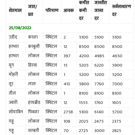
कमीत
जास्तीत
जात/
सर्वसाधारण
शेतमाल
परिमाण
आवक
कमी
जास्त
प्रत
दर
दर
दर
25/08/2022
उडीद
काळा
क्विंटल
2
5100
5100
5100
हरभरा
काबुली
क्विंटल
12
8500
8500
8500
हरभरा
लोकल
क्विंटल
397
4200
4985
4650
मूग
हिरवा
क्विंटल
15
5205
6220
5900
मोहरी
लोकल
क्विंटल
1
5200
5200
5200
तूर
लाल
क्विंटल
413
5800
7760
7000
तील
लोकल
क्विंटल
1
8100
8100
8100
ज्वारी
हायब्रीड
क्विंटल
12
1555
1760
1605
सोयाबिन
पिवळा
क्विंटल
2758
5100
6140
5700
गहू
लोकल
क्विंटल
108
2025
2475
2375
गहू
शरबती
क्विंटल
70
2725
3000
2825