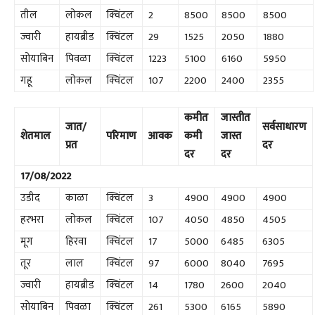
तील
लोकल
क्विंटल
2
8500
8500
8500
ज्वारी
हायब्रीड
क्विंटल
29
1525
2050
1880
सोयाबिन
पिवळा
क्विंटल
1223
5100
6160
5950
गहू
लोकल
क्विंटल
107
2200
2400
2355
कमीत
जास्तीत
जात/
सर्वसाधारण
शेतमाल
परिमाण
आवक
कमी
जास्त
प्रत
दर
दर
दर
17/08/2022
उडीद
काळा
क्विंटल
3
4900
4900
4900
हरभरा
लोकल
क्विंटल
107
4050
4850
4505
मूग
हिरवा
क्विंटल
17
5000
6485
6305
तूर
लाल
क्विंटल
97
6000
8040
7695
ज्वारी
हायब्रीड
क्विंटल
14
1780
2600
2040
सोयाबिन
पिवळा
क्विंटल
261
5300
6165
5890