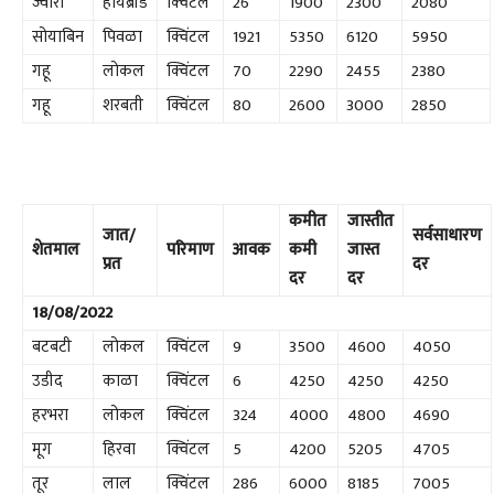
ज्वारी
हायब्रीड
क्विंटल
26
1900
2300
2080
सोयाबिन
पिवळा
क्विंटल
1921
5350
6120
5950
गहू
लोकल
क्विंटल
70
2290
2455
2380
गहू
शरबती
क्विंटल
80
2600
3000
2850
कमीत
जास्तीत
जात/
सर्वसाधारण
शेतमाल
परिमाण
आवक
कमी
जास्त
प्रत
दर
दर
दर
18/08/2022
बटबटी
लोकल
क्विंटल
9
3500
4600
4050
उडीद
काळा
क्विंटल
6
4250
4250
4250
हरभरा
लोकल
क्विंटल
324
4000
4800
4690
मूग
हिरवा
क्विंटल
5
4200
5205
4705
तूर
लाल
क्विंटल
286
6000
8185
7005