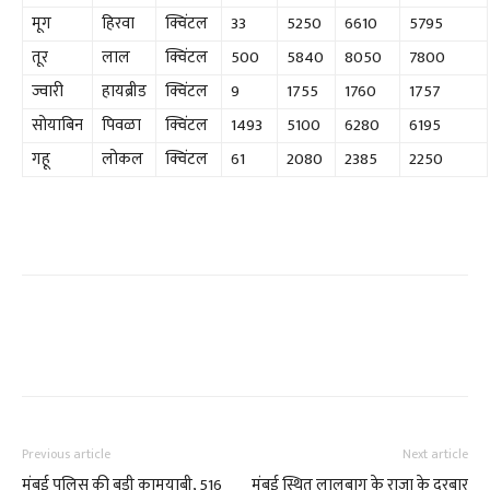
मूग
हिरवा
क्विंटल
33
5250
6610
5795
तूर
लाल
क्विंटल
500
5840
8050
7800
ज्वारी
हायब्रीड
क्विंटल
9
1755
1760
1757
सोयाबिन
पिवळा
क्विंटल
1493
5100
6280
6195
गहू
लोकल
क्विंटल
61
2080
2385
2250
Previous article
Next article
मुंबई पुलिस की बड़ी कामयाबी, 516
मुंबई स्थित लालबाग के राजा के दरबार